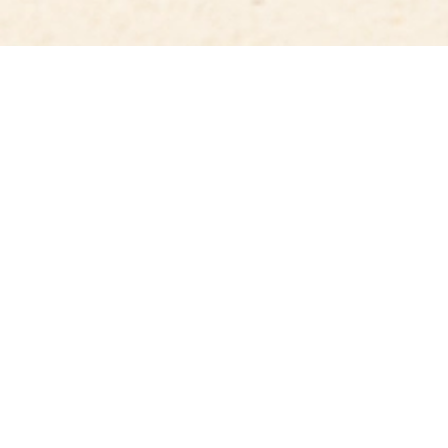
¡Mantente informado!
¡Suscríbete a nuestro boletín
informativo!
Declaro que he leído, comprendido y acepto la
Política de
privacidad
y los
Términos y condiciones
.
Suscribirme