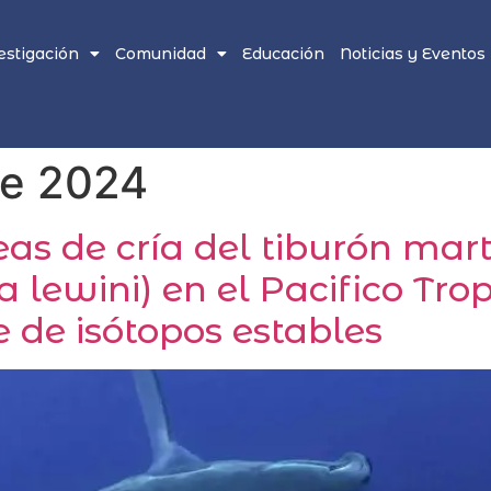
estigación
Comunidad
Educación
Noticias y Eventos
de 2024
as de cría del tiburón mart
lewini) en el Pacifico Trop
 de isótopos estables