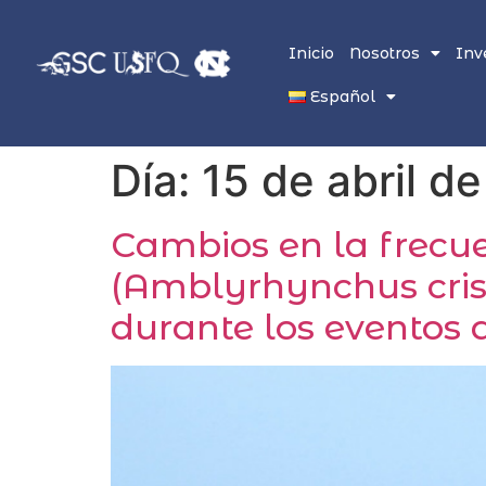
Inicio
Nosotros
Inv
Español
Día:
15 de abril d
Cambios en la frecu
(Amblyrhynchus cris
durante los eventos 