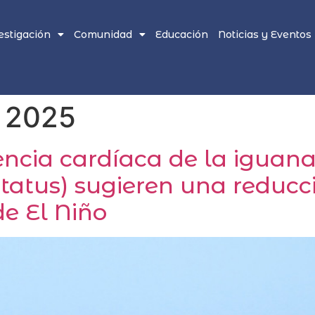
estigación
Comunidad
Educación
Noticias y Eventos
e 2025
encia cardíaca de la iguan
tatus) sugieren una reducc
de El Niño