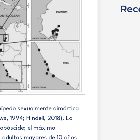
Rec
innípedo sexualmente dimórfica
s, 1994; Hindell, 2018). La
probóscide; el máximo
en adultos mayores de 10 años