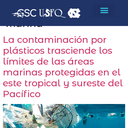
Etiqueta:
basura
marina
La contaminación por
plásticos trasciende los
límites de las áreas
marinas protegidas en el
este tropical y sureste del
Pacífico