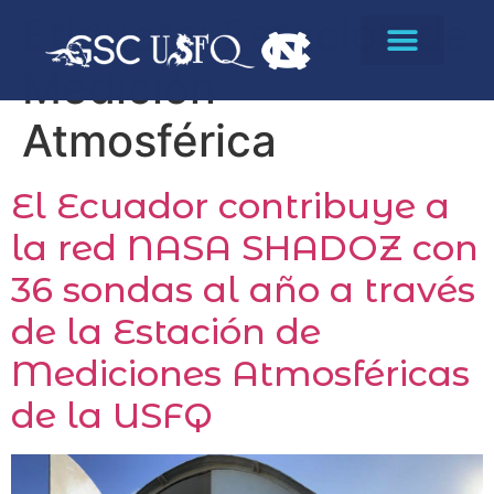
Etiqueta:
Estación de
Medición
Atmosférica
El Ecuador contribuye a
la red NASA SHADOZ con
36 sondas al año a través
de la Estación de
Mediciones Atmosféricas
de la USFQ