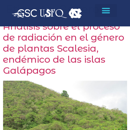
Etiqueta:
Género
Análisis sobre el proceso
de radiación en el género
de plantas Scalesia,
endémico de las islas
Galápagos