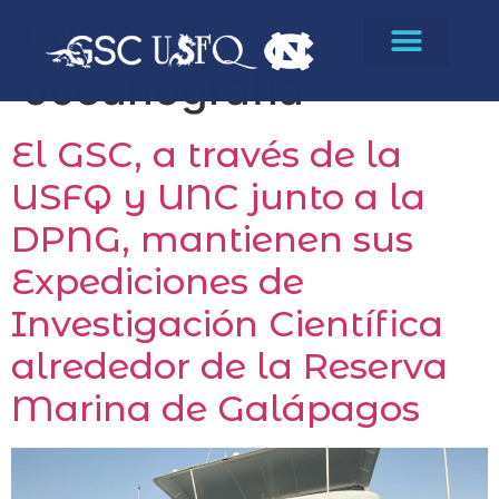
Etiqueta:
oceanografía
El GSC, a través de la
USFQ y UNC junto a la
DPNG, mantienen sus
Expediciones de
Investigación Científica
alrededor de la Reserva
Marina de Galápagos