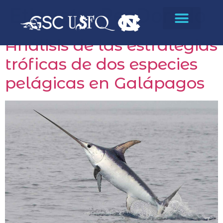
Etiqueta:
PezDorado
Análisis de las estrategias
tróficas de dos especies
pelágicas en Galápagos