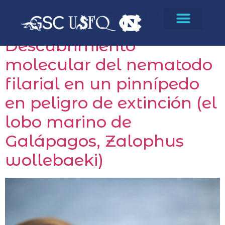
Mes:
enero 2025
Descubrimiento
molecular del nematodo
filarial en un pinnípedo
en peligro de extinción (el
lobo marino de
Galápagos, Zalophus
wollebaeki)