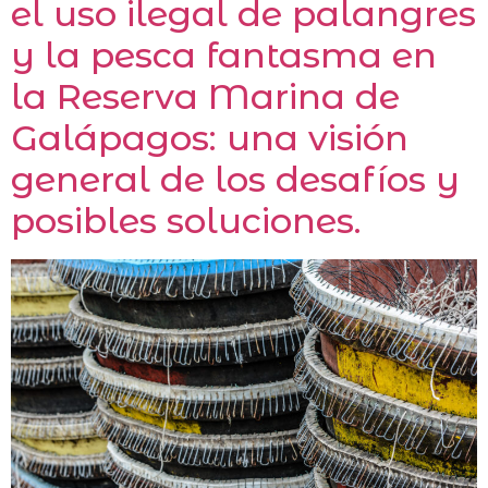
el uso ilegal de palangres
y la pesca fantasma en
la Reserva Marina de
Galápagos: una visión
general de los desafíos y
posibles soluciones.